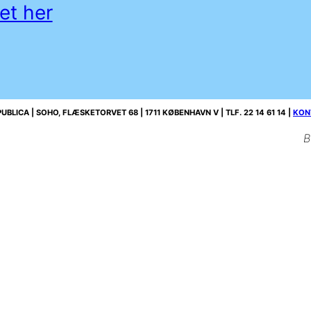
et her
UBLICA | SOHO, FLÆSKETORVET 68 | 1711 KØBENHAVN V | TLF. 22 14 61 14 |
KON
B