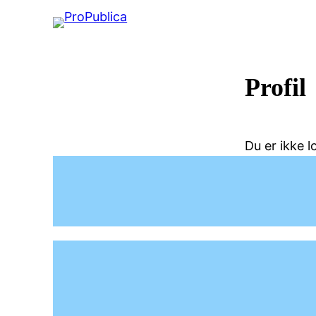
Spring
til
indhold
Profil
Du er ikke l