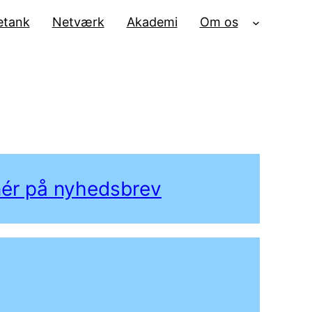
tank
Netværk
Akademi
Om os
ér på nyhedsb
rev