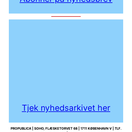
Tjek nyhedsarkivet her
PROPUBLICA | SOHO, FLÆSKETORVET 68 | 1711 KØBENHAVN V | TLF.