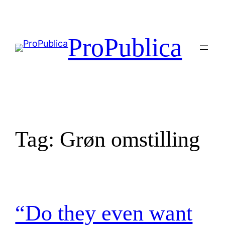
Skip
to
content
ProPublica
Tag:
Grøn omstilling
“Do they even want